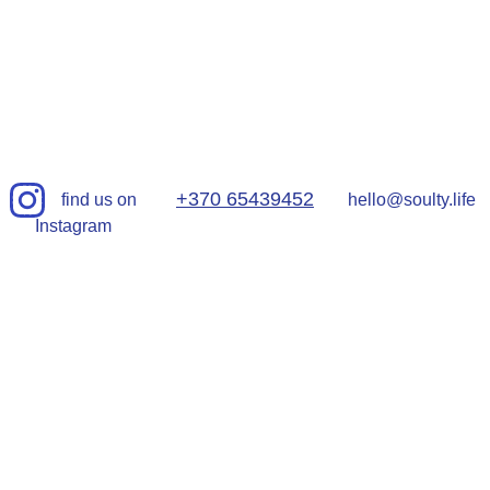
+370 65439452
      find us on 
hello@soulty.life
Instagram 