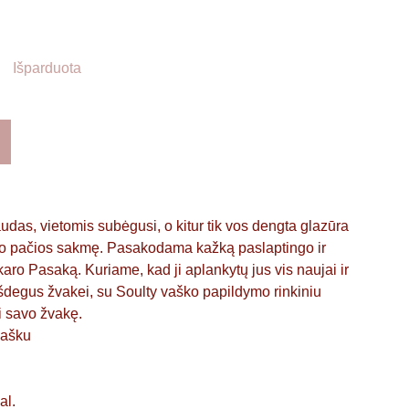
Išparduota
das, vietomis subėgusi, o kitur tik vos dengta glazūra
avo pačios sakmę. Pasakodama kažką paslaptingo ir
ro Pasaką. Kuriame, kad ji aplankytų jus vis naujai ir
išdegus žvakei, su Soulty vaško papildymo rinkiniu
ti savo žvakę.
vašku
al.