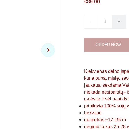
€89.00
-
+
Kiekvienas delno įspau
kuria burtą, mįslę, s
jaukaus, sekdama Vaka
niekada nesibaigtų - 
galėsite ir vėl papildy
pripildyta 100% sojų 
bekvapė
diametras ~17-19cm
degimo laikas 25-28 v